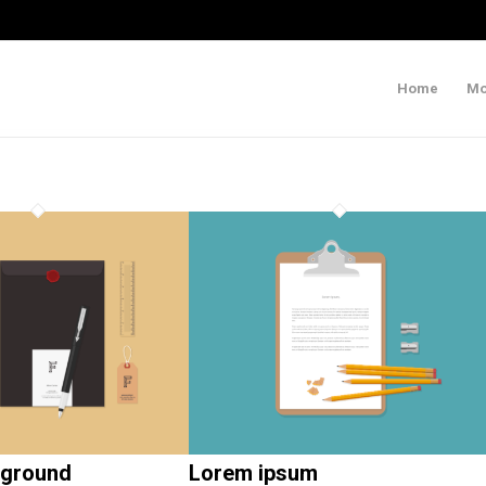
Home
Mo
kground
Lorem ipsum