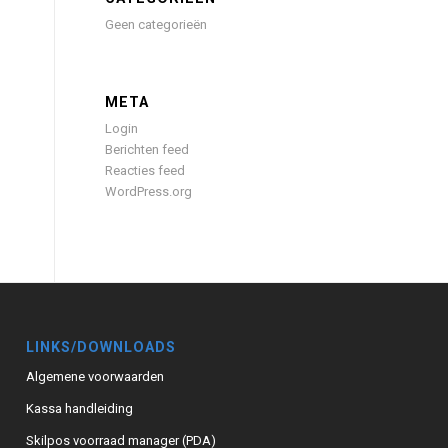
Geen categorieën
META
Login
Berichten feed
Reacties feed
WordPress.org
LINKS/DOWNLOADS
Algemene voorwaarden
Kassa handleiding
Skilpos voorraad manager (PDA)